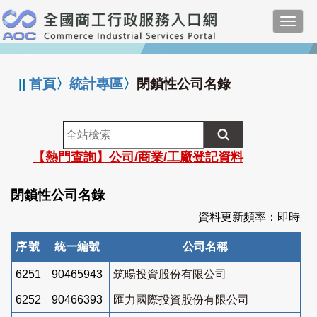
跳
Toggl
到
navig
主
:::
要
內
||
首頁
〉
統計專區
〉
閉鎖性公司名錄
容
全
站
【熱門查詢】公司/商業/工廠登記資料
檢
索
閉鎖性公司名錄
資料更新頻率：即時
序號
統一編號
公司名稱
6251
90465943
筑暘投資股份有限公司
6252
90466393
匯力國際投資股份有限公司