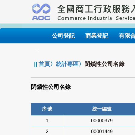
跳
到
主
要
內
公司登記
商業登記
有限
容
:::
||
首頁
〉
統計專區
〉
閉鎖性公司名錄
閉鎖性公司名錄
序號
統一編號
1
00000379
2
00001449