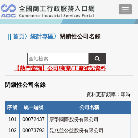
跳
Toggl
到
navig
主
:::
要
內
||
首頁
〉
統計專區
〉
閉鎖性公司名錄
容
全
站
【熱門查詢】公司/商業/工廠登記資料
檢
索
閉鎖性公司名錄
資料更新頻率：即時
序號
統一編號
公司名稱
101
00072437
康擎國際股份有限公司
102
00073793
昆兆益公益股份有限公司