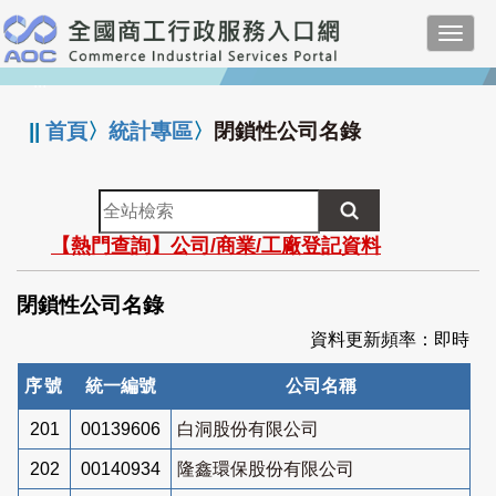
跳
Toggl
到
navig
主
:::
要
內
||
首頁
〉
統計專區
〉
閉鎖性公司名錄
容
全
站
【熱門查詢】公司/商業/工廠登記資料
檢
索
閉鎖性公司名錄
資料更新頻率：即時
序號
統一編號
公司名稱
201
00139606
白洞股份有限公司
202
00140934
隆鑫環保股份有限公司