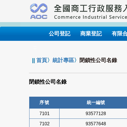
跳
到
主
要
內
公司登記
商業登記
有限
容
:::
||
首頁
〉
統計專區
〉
閉鎖性公司名錄
閉鎖性公司名錄
序號
統一編號
7101
93577128
7102
93577648