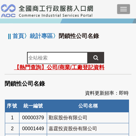
跳
Toggl
到
navig
主
:::
要
內
||
首頁
〉
統計專區
〉
閉鎖性公司名錄
容
全
站
【熱門查詢】公司/商業/工廠登記資料
檢
索
閉鎖性公司名錄
資料更新頻率：即時
序號
統一編號
公司名稱
1
00000379
勤宸股份有限公司
2
00001449
嘉霆投資股份有限公司