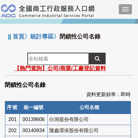
跳
Toggl
到
navig
主
:::
要
內
||
首頁
〉
統計專區
〉
閉鎖性公司名錄
容
全
站
【熱門查詢】公司/商業/工廠登記資料
檢
索
閉鎖性公司名錄
資料更新頻率：即時
序號
統一編號
公司名稱
201
00139606
白洞股份有限公司
202
00140934
隆鑫環保股份有限公司