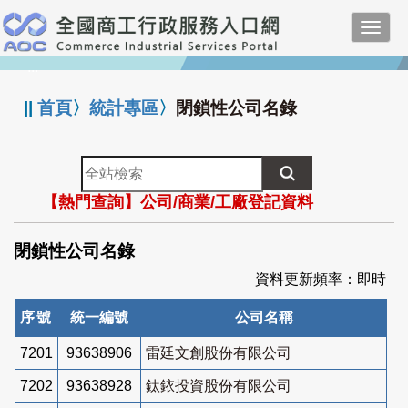
跳
Toggl
到
navig
主
:::
要
內
||
首頁
〉
統計專區
〉
閉鎖性公司名錄
容
全
站
【熱門查詢】公司/商業/工廠登記資料
檢
索
閉鎖性公司名錄
資料更新頻率：即時
序號
統一編號
公司名稱
7201
93638906
雷廷文創股份有限公司
7202
93638928
鈦銥投資股份有限公司