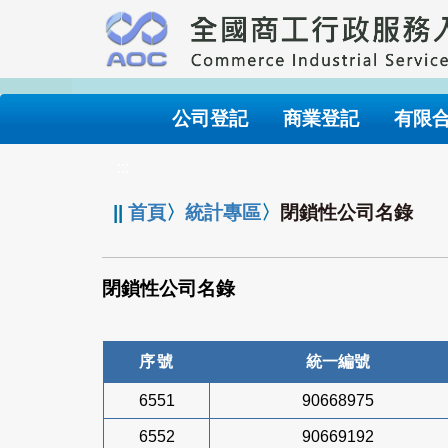
跳
到
主
要
內
公司登記
商業登記
有限
容
:::
||
首頁
〉
統計專區
〉
閉鎖性公司名錄
閉鎖性公司名錄
序號
統一編號
6551
90668975
6552
90669192