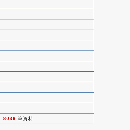
有
8039
筆資料