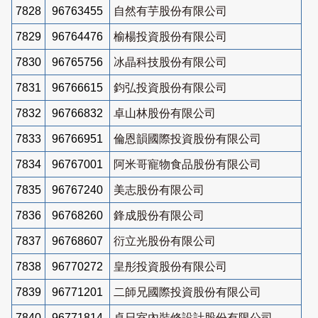
7828
96763455
自然有芋股份有限公司
7829
96764476
榆楊投資股份有限公司
7830
96765756
冰晶科技股份有限公司
7831
96766615
鈞弘投資股份有限公司
7832
96766832
卓山林股份有限公司
7833
96766951
倫恩韻國際投資股份有限公司
7834
96767001
阿米哥寵物食品股份有限公司
7835
96767240
美志股份有限公司
7836
96768260
鋒成股份有限公司
7837
96768607
衍立光股份有限公司
7838
96770272
皇彤投資股份有限公司
7839
96771201
二師兄國際投資股份有限公司
7840
96771814
卓日室內裝修設計股份有限公司