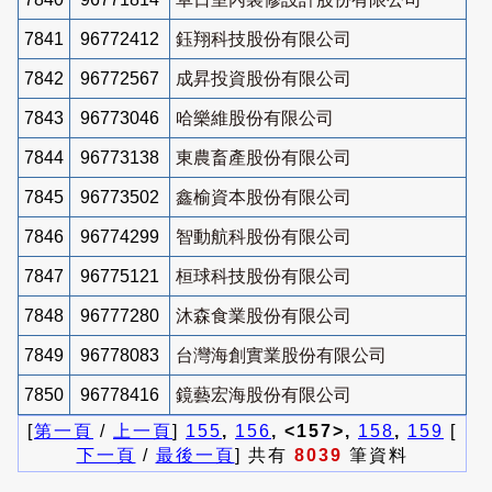
7841
96772412
鈺翔科技股份有限公司
7842
96772567
成昇投資股份有限公司
7843
96773046
哈樂維股份有限公司
7844
96773138
東農畜產股份有限公司
7845
96773502
鑫榆資本股份有限公司
7846
96774299
智動航科股份有限公司
7847
96775121
桓球科技股份有限公司
7848
96777280
沐森食業股份有限公司
7849
96778083
台灣海創實業股份有限公司
7850
96778416
鏡藝宏海股份有限公司
[
第一頁
/
上一頁
]
155
,
156
, <157>,
158
,
159
[
下一頁
/
最後一頁
] 共有
8039
筆資料