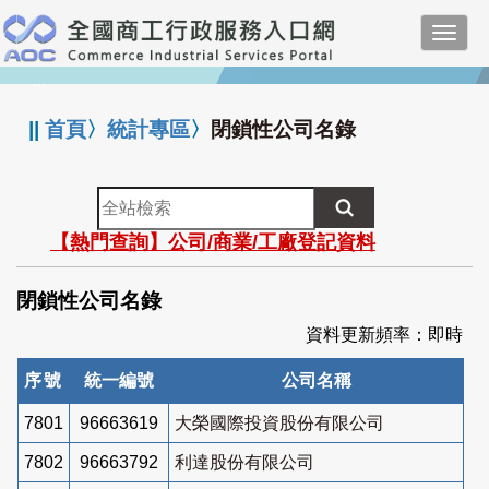
跳
Toggl
到
navig
主
:::
要
內
||
首頁
〉
統計專區
〉
閉鎖性公司名錄
容
全
站
【熱門查詢】公司/商業/工廠登記資料
檢
索
閉鎖性公司名錄
資料更新頻率：即時
序號
統一編號
公司名稱
7801
96663619
大榮國際投資股份有限公司
7802
96663792
利達股份有限公司