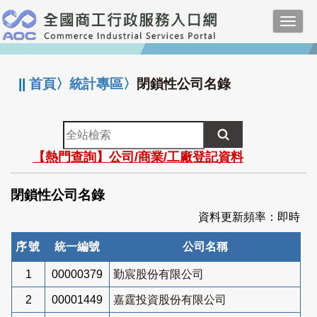
跳
Toggl
到
navig
主
:::
要
內
||
首頁
〉
統計專區
〉
閉鎖性公司名錄
容
全
站
【熱門查詢】公司/商業/工廠登記資料
檢
索
閉鎖性公司名錄
資料更新頻率：即時
序號
統一編號
公司名稱
1
00000379
勤宸股份有限公司
2
00001449
嘉霆投資股份有限公司