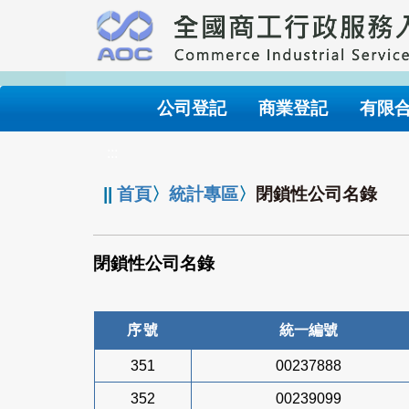
跳
到
主
要
內
公司登記
商業登記
有限
容
:::
||
首頁
〉
統計專區
〉
閉鎖性公司名錄
閉鎖性公司名錄
序號
統一編號
351
00237888
352
00239099