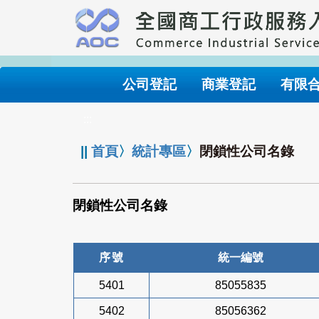
跳
到
主
要
內
公司登記
商業登記
有限
容
:::
||
首頁
〉
統計專區
〉
閉鎖性公司名錄
閉鎖性公司名錄
序號
統一編號
5401
85055835
5402
85056362