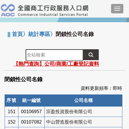
跳
Toggl
到
navig
主
:::
要
內
||
首頁
〉
統計專區
〉
閉鎖性公司名錄
容
全
站
【熱門查詢】公司/商業/工廠登記資料
檢
索
閉鎖性公司名錄
資料更新頻率：即時
序號
統一編號
公司名稱
151
00106957
宗盈投資股份有限公司
152
00107082
中山營造股份有限公司