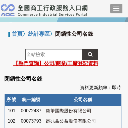
跳
Toggl
到
navig
主
:::
要
內
||
首頁
〉
統計專區
〉
閉鎖性公司名錄
容
全
站
【熱門查詢】公司/商業/工廠登記資料
檢
索
閉鎖性公司名錄
資料更新頻率：即時
序號
統一編號
公司名稱
101
00072437
康擎國際股份有限公司
102
00073793
昆兆益公益股份有限公司