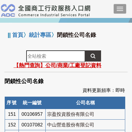
跳
Toggl
到
navig
主
:::
要
內
||
首頁
〉
統計專區
〉
閉鎖性公司名錄
容
全
站
【熱門查詢】公司/商業/工廠登記資料
檢
索
閉鎖性公司名錄
資料更新頻率：即時
序號
統一編號
公司名稱
151
00106957
宗盈投資股份有限公司
152
00107082
中山營造股份有限公司