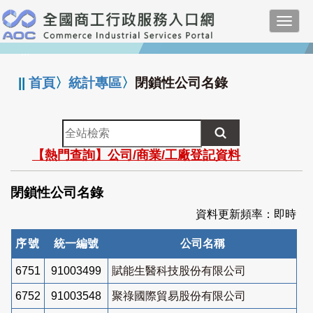
跳
Toggl
到
navig
主
:::
要
內
||
首頁
〉
統計專區
〉
閉鎖性公司名錄
容
全
站
【熱門查詢】公司/商業/工廠登記資料
檢
索
閉鎖性公司名錄
資料更新頻率：即時
序號
統一編號
公司名稱
6751
91003499
賦能生醫科技股份有限公司
6752
91003548
聚祿國際貿易股份有限公司