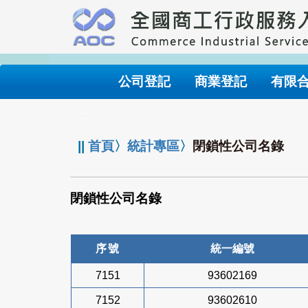
跳
到
主
要
內
公司登記
商業登記
有限
容
:::
||
首頁
〉
統計專區
〉
閉鎖性公司名錄
閉鎖性公司名錄
序號
統一編號
7151
93602169
7152
93602610