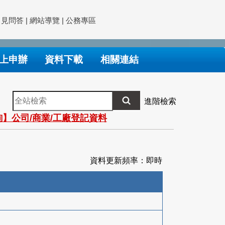
常見問答
|
網站導覽
|
公務專區
上申辦
資料下載
相關連結
全
進階檢索
站
】公司/商業/工廠登記資料
檢
索
資料更新頻率：即時