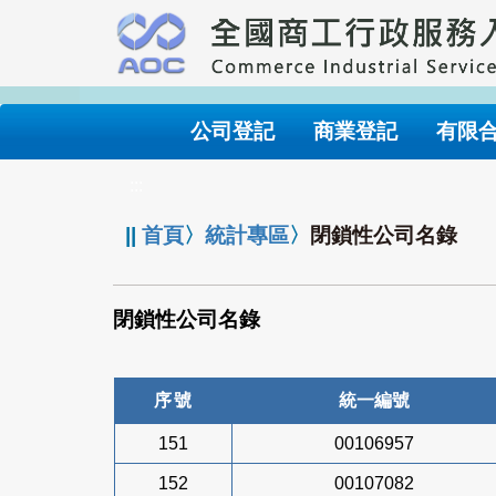
跳
到
主
要
內
公司登記
商業登記
有限
容
:::
||
首頁
〉
統計專區
〉
閉鎖性公司名錄
閉鎖性公司名錄
序號
統一編號
151
00106957
152
00107082