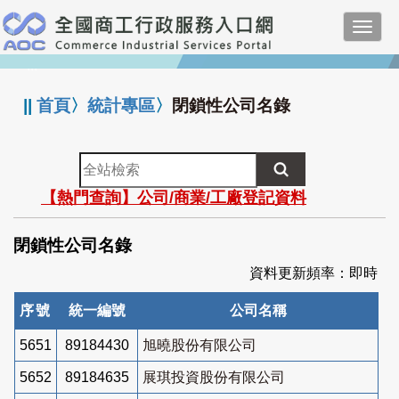
跳
Toggl
到
navig
主
:::
要
內
||
首頁
〉
統計專區
〉
閉鎖性公司名錄
容
全
站
【熱門查詢】公司/商業/工廠登記資料
檢
索
閉鎖性公司名錄
資料更新頻率：即時
序號
統一編號
公司名稱
5651
89184430
旭曉股份有限公司
5652
89184635
展琪投資股份有限公司