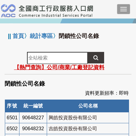
跳
Toggl
到
navig
主
:::
要
內
||
首頁
〉
統計專區
〉
閉鎖性公司名錄
容
全
站
【熱門查詢】公司/商業/工廠登記資料
檢
索
閉鎖性公司名錄
資料更新頻率：即時
序號
統一編號
公司名稱
6501
90648227
興皓投資股份有限公司
6502
90648232
吉皓投資股份有限公司