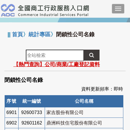
跳
Toggl
到
navig
主
:::
要
內
||
首頁
〉
統計專區
〉
閉鎖性公司名錄
容
全
站
【熱門查詢】公司/商業/工廠登記資料
檢
索
閉鎖性公司名錄
資料更新頻率：即時
序號
統一編號
公司名稱
6901
92600733
家吉股份有限公司
6902
92601162
鼎洲科技住宅股份有限公司