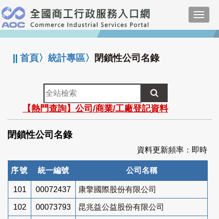
跳
Toggl
到
navig
主
:::
要
內
||
首頁
〉
統計專區
〉
閉鎖性公司名錄
容
全
站
【熱門查詢】公司/商業/工廠登記資料
檢
索
閉鎖性公司名錄
資料更新頻率：即時
序號
統一編號
公司名稱
101
00072437
康擎國際股份有限公司
102
00073793
昆兆益公益股份有限公司