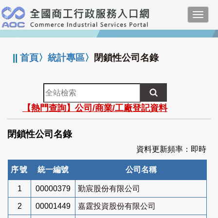
跳
Toggl
到
navig
主
:::
要
內
||
首頁
〉
統計專區
〉
閉鎖性公司名錄
容
全
站
【熱門查詢】公司/商業/工廠登記資料
檢
索
閉鎖性公司名錄
資料更新頻率：即時
序號
統一編號
公司名稱
1
00000379
勤宸股份有限公司
2
00001449
嘉霆投資股份有限公司