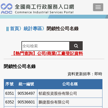
跳
Toggl
到
navig
主
:::
要
內
||
首頁
〉
統計專區
〉
閉鎖性公司名錄
容
全
站
【熱門查詢】公司/商業/工廠登記資料
檢
索
閉鎖性公司名錄
資料更新頻率：即時
序號
統一編號
公司名稱
6351
90536497
郁庭投資股份有限公司
6352
90536601
鵬捷股份有限公司