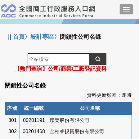
跳
Toggl
到
navig
主
:::
要
內
||
首頁
〉
統計專區
〉
閉鎖性公司名錄
容
全
站
【熱門查詢】公司/商業/工廠登記資料
檢
索
閉鎖性公司名錄
資料更新頻率：即時
序號
統一編號
公司名稱
301
00201191
爍樂股份有限公司
302
00201468
金柏睿投資股份有限公司