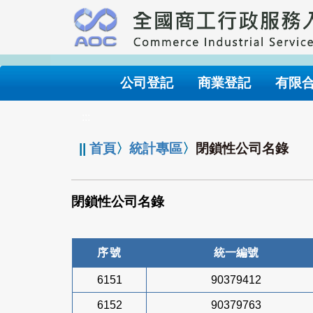
跳
到
主
要
內
公司登記
商業登記
有限
容
:::
||
首頁
〉
統計專區
〉
閉鎖性公司名錄
閉鎖性公司名錄
序號
統一編號
6151
90379412
6152
90379763