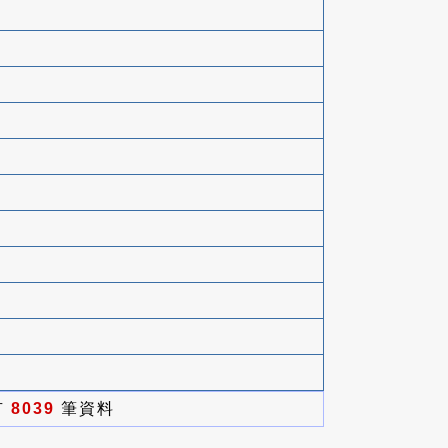
有
8039
筆資料