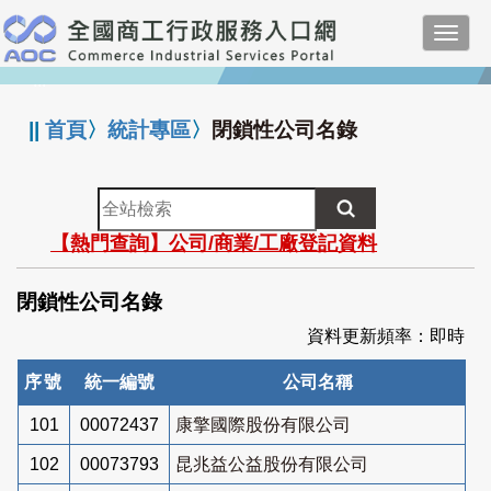
跳
Toggl
到
navig
主
:::
要
內
||
首頁
〉
統計專區
〉
閉鎖性公司名錄
容
全
站
【熱門查詢】公司/商業/工廠登記資料
檢
索
閉鎖性公司名錄
資料更新頻率：即時
序號
統一編號
公司名稱
101
00072437
康擎國際股份有限公司
102
00073793
昆兆益公益股份有限公司