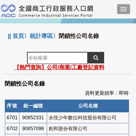
跳
Toggl
到
navig
主
:::
要
內
||
首頁
〉
統計專區
〉
閉鎖性公司名錄
容
全
站
【熱門查詢】公司/商業/工廠登記資料
檢
索
閉鎖性公司名錄
資料更新頻率：即時
序號
統一編號
公司名稱
6701
90852331
永恆少年數位科技股份有限公司
6702
90857096
創和股份有限公司