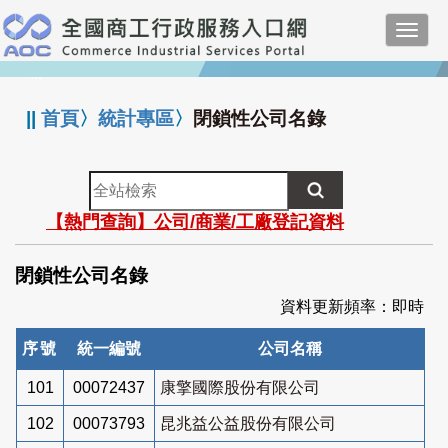
跳
Toggl
到
navig
主
:::
要
內
||
首頁
〉
統計專區
〉
閉鎖性公司名錄
容
全
站
【熱門查詢】公司/商業/工廠登記資料
檢
索
閉鎖性公司名錄
資料更新頻率：即時
序號
統一編號
公司名稱
101
00072437
康擎國際股份有限公司
102
00073793
昆兆益公益股份有限公司