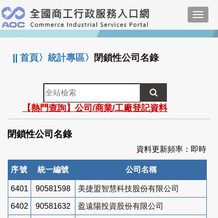
跳
Toggl
到
navig
主
:::
要
內
||
首頁
〉
統計專區
〉
閉鎖性公司名錄
容
全
站
【熱門查詢】公司/商業/工廠登記資料
檢
索
閉鎖性公司名錄
資料更新頻率：即時
序號
統一編號
公司名稱
6401
90581598
美捷盟智慧科技股份有限公司
6402
90581632
盈遠陽投資股份有限公司