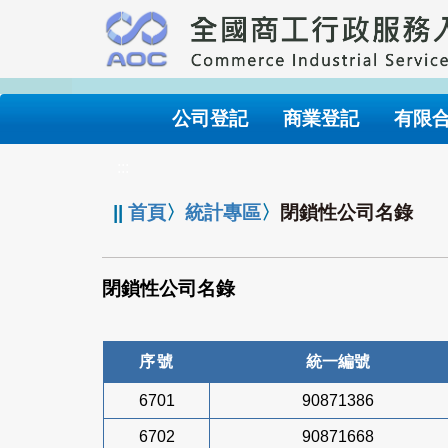
跳
到
主
要
內
公司登記
商業登記
有限
容
:::
||
首頁
〉
統計專區
〉
閉鎖性公司名錄
閉鎖性公司名錄
序號
統一編號
6701
90871386
6702
90871668