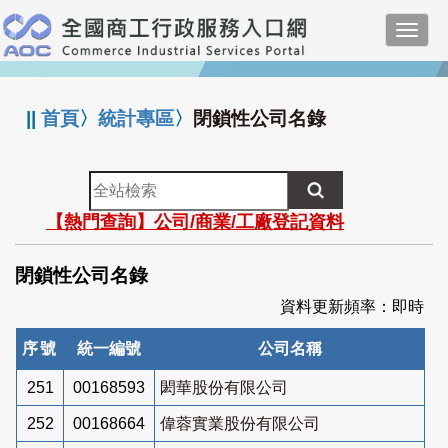
跳
Toggl
到
navig
主
:::
要
內
||
首頁
〉
統計專區
〉
閉鎖性公司名錄
容
全
站
【熱門查詢】公司/商業/工廠登記資料
檢
索
閉鎖性公司名錄
資料更新頻率：即時
序號
統一編號
公司名稱
251
00168593
閎華股份有限公司
252
00168664
偉蓉實業股份有限公司