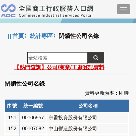
跳
Toggl
到
navig
主
:::
要
內
||
首頁
〉
統計專區
〉
閉鎖性公司名錄
容
全
站
【熱門查詢】公司/商業/工廠登記資料
檢
索
閉鎖性公司名錄
資料更新頻率：即時
序號
統一編號
公司名稱
151
00106957
宗盈投資股份有限公司
152
00107082
中山營造股份有限公司