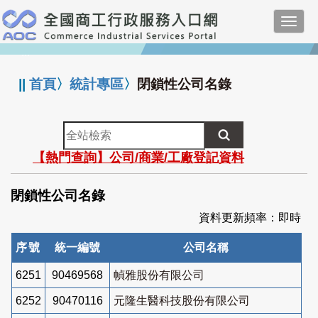
跳
Toggl
到
navig
主
:::
要
內
||
首頁
〉
統計專區
〉
閉鎖性公司名錄
容
全
站
【熱門查詢】公司/商業/工廠登記資料
檢
索
閉鎖性公司名錄
資料更新頻率：即時
序號
統一編號
公司名稱
6251
90469568
幀雅股份有限公司
6252
90470116
元隆生醫科技股份有限公司