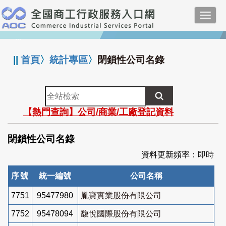
跳
Toggl
到
navig
主
:::
要
內
||
首頁
〉
統計專區
〉
閉鎖性公司名錄
容
全
站
【熱門查詢】公司/商業/工廠登記資料
檢
索
閉鎖性公司名錄
資料更新頻率：即時
序號
統一編號
公司名稱
7751
95477980
胤寶實業股份有限公司
7752
95478094
馥悅國際股份有限公司