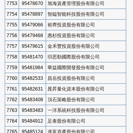
7753
95478670
旭海資產管理股份有限公司
7754
95478897
智鎰智能科技股份有限公司
7755
95479066
裕齊投資股份有限公司
7756
95479468
惠杉投資股份有限公司
7757
95479615
金禾豐投資股份有限公司
7758
95481470
珼思勒國際股份有限公司
7759
95481984
華益國際開發股份有限公司
7760
95482533
昌岳投資股份有限公司
7761
95482631
晁昇量化資本股份有限公司
7762
95483408
頂石策略股份有限公司
7763
95483483
一洋系統科技股份有限公司
7764
95484912
足泰股份有限公司
7765
95485124
達富資產股份有限公司