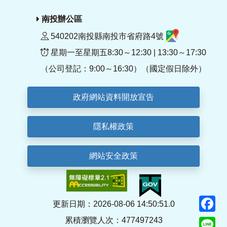
南投辦公區
540202南投縣南投市省府路4號
星期一至星期五8:30～12:30 | 13:30～17:30
（公司登記：9:00～16:30）（國定假日除外）
政府網站資料開放宣告
隱私權政策
網站安全政策
F
更新日期：2026-08-06 14:50:51.0
累積瀏覽人次：477497243
Li