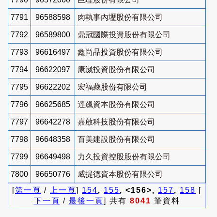
7791
96588598
肉執事內壢股份有限公司
7792
96589800
鼎冠國際投資股份有限公司
7793
96616497
鑫尚品投資股份有限公司
7794
96622097
康崴投資股份有限公司
7795
96622202
宏福藏股份有限公司
7796
96625685
達飆資本股份有限公司
7797
96642278
嘉啟科技股份有限公司
7798
96648358
百美建設股份有限公司
7799
96649498
力久投資控股股份有限公司
7800
96650776
威提德資本股份有限公司
[
第一頁
/
上一頁
]
154
,
155
, <156>,
157
,
158
[
下一頁
/
最後一頁
] 共有
8041
筆資料