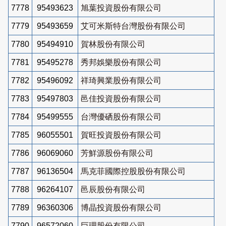
7778
95493623
旭葉投資股份有限公司
7779
95493659
艾可米斯特台灣股份有限公司
7780
95494910
賀林股份有限公司
7781
95495278
秀邦娛樂股份有限公司
7782
95496092
祥琦興業股份有限公司
7783
95497803
邑佳投資股份有限公司
7784
95499555
台灣優硒股份有限公司
7785
96055501
賀旺投資股份有限公司
7786
96069060
芳鮮源股份有限公司
7787
96136504
馬克菲國際控股股份有限公司
7788
96264107
邑辰股份有限公司
7789
96360306
博晶投資股份有限公司
7790
96572060
巨理股份有限公司