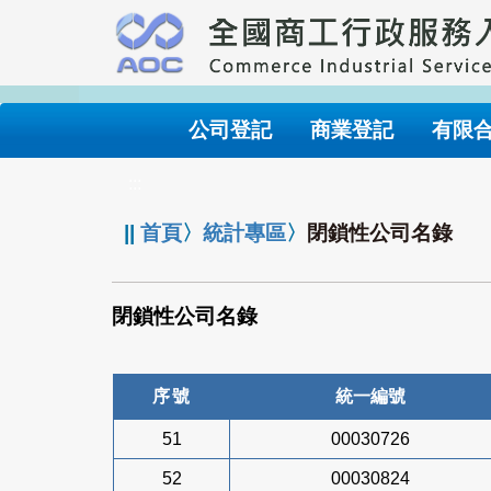
跳
到
主
要
內
公司登記
商業登記
有限
容
:::
||
首頁
〉
統計專區
〉
閉鎖性公司名錄
閉鎖性公司名錄
序號
統一編號
51
00030726
52
00030824