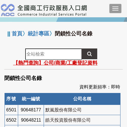
跳
Toggl
到
navig
主
:::
要
內
||
首頁
〉
統計專區
〉
閉鎖性公司名錄
容
全
站
【熱門查詢】公司/商業/工廠登記資料
檢
索
閉鎖性公司名錄
資料更新頻率：即時
序號
統一編號
公司名稱
6501
90648177
默嵐股份有限公司
6502
90648211
皓天投資股份有限公司