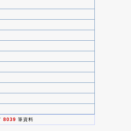
有
8039
筆資料