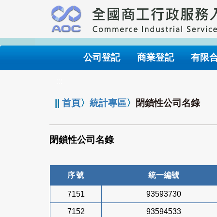
跳
到
主
要
內
公司登記
商業登記
有限
容
:::
||
首頁
〉
統計專區
〉
閉鎖性公司名錄
閉鎖性公司名錄
序號
統一編號
7151
93593730
7152
93594533