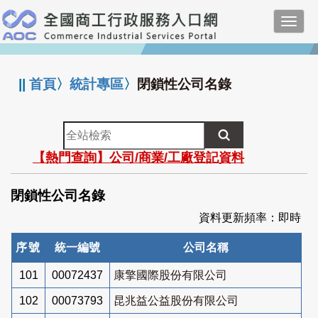
跳
Toggl
到
navig
主
:::
要
內
||
首頁
〉
統計專區
〉
閉鎖性公司名錄
容
全
站
【熱門查詢】公司/商業/工廠登記資料
檢
索
閉鎖性公司名錄
資料更新頻率：即時
序號
統一編號
公司名稱
101
00072437
康擎國際股份有限公司
102
00073793
昆兆益公益股份有限公司