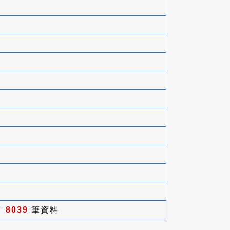
有
8039
筆資料