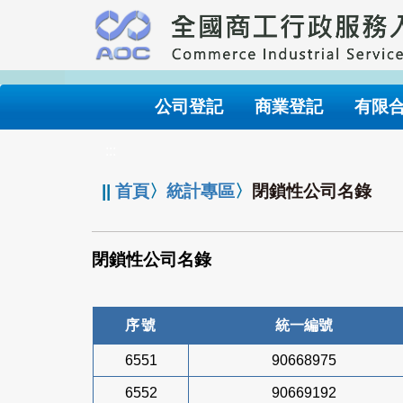
跳
到
主
要
內
公司登記
商業登記
有限
容
:::
||
首頁
〉
統計專區
〉
閉鎖性公司名錄
閉鎖性公司名錄
序號
統一編號
6551
90668975
6552
90669192