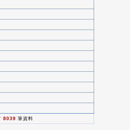
有
8039
筆資料