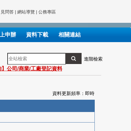
常見問答
|
網站導覽
|
公務專區
上申辦
資料下載
相關連結
全
進階檢索
站
】公司/商業/工廠登記資料
檢
索
資料更新頻率：即時