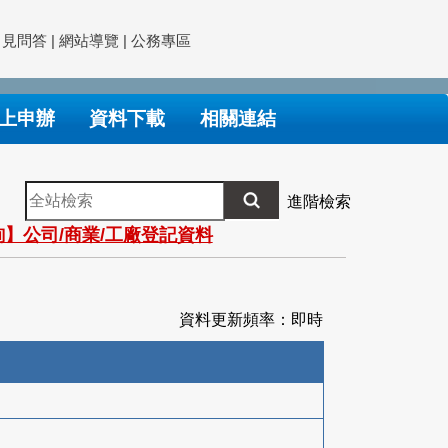
常見問答
|
網站導覽
|
公務專區
上申辦
資料下載
相關連結
全
進階檢索
站
】公司/商業/工廠登記資料
檢
索
資料更新頻率：即時