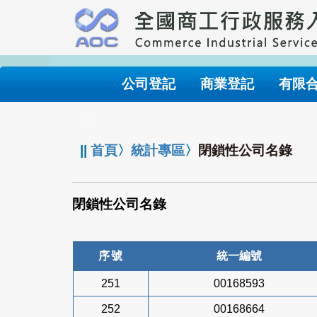
跳
到
主
要
內
公司登記
商業登記
有限
容
:::
||
首頁
〉
統計專區
〉
閉鎖性公司名錄
閉鎖性公司名錄
序號
統一編號
251
00168593
252
00168664