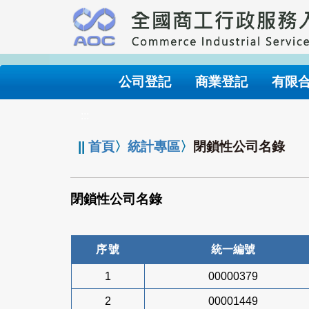
跳
到
主
要
內
公司登記
商業登記
有限
容
:::
||
首頁
〉
統計專區
〉
閉鎖性公司名錄
閉鎖性公司名錄
序號
統一編號
1
00000379
2
00001449