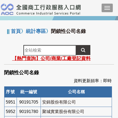
跳
Toggl
到
navig
主
:::
要
內
||
首頁
〉
統計專區
〉
閉鎖性公司名錄
容
全
站
【熱門查詢】公司/商業/工廠登記資料
檢
索
閉鎖性公司名錄
資料更新頻率：即時
序號
統一編號
公司名稱
5951
90191705
安錦股份有限公司
5952
90191780
聚城實業股份有限公司