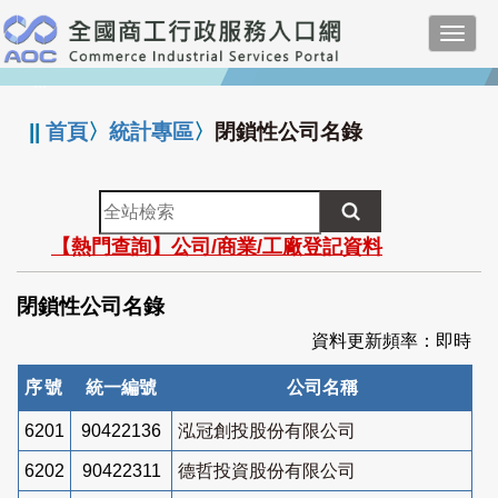
跳
Toggl
到
navig
主
:::
要
內
||
首頁
〉
統計專區
〉
閉鎖性公司名錄
容
全
站
【熱門查詢】公司/商業/工廠登記資料
檢
索
閉鎖性公司名錄
資料更新頻率：即時
序號
統一編號
公司名稱
6201
90422136
泓冠創投股份有限公司
6202
90422311
德哲投資股份有限公司