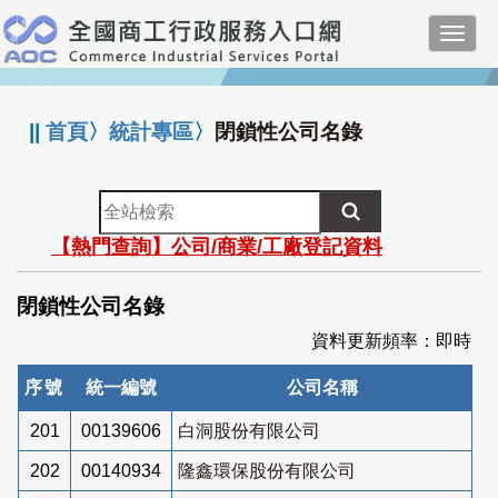
跳
Toggl
到
navig
主
:::
要
內
||
首頁
〉
統計專區
〉
閉鎖性公司名錄
容
全
站
【熱門查詢】公司/商業/工廠登記資料
檢
索
閉鎖性公司名錄
資料更新頻率：即時
序號
統一編號
公司名稱
201
00139606
白洞股份有限公司
202
00140934
隆鑫環保股份有限公司