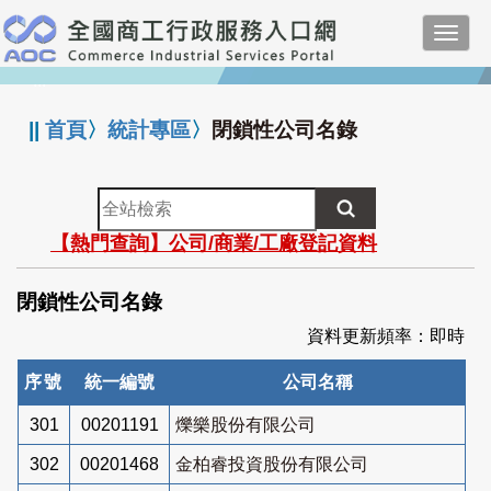
跳
Toggl
到
navig
主
:::
要
內
||
首頁
〉
統計專區
〉
閉鎖性公司名錄
容
全
站
【熱門查詢】公司/商業/工廠登記資料
檢
索
閉鎖性公司名錄
資料更新頻率：即時
序號
統一編號
公司名稱
301
00201191
爍樂股份有限公司
302
00201468
金柏睿投資股份有限公司