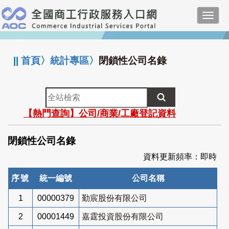
跳
Toggl
到
navig
主
:::
要
內
||
首頁
〉
統計專區
〉
閉鎖性公司名錄
容
全
站
【熱門查詢】公司/商業/工廠登記資料
檢
索
閉鎖性公司名錄
資料更新頻率：即時
序號
統一編號
公司名稱
1
00000379
勤宸股份有限公司
2
00001449
嘉霆投資股份有限公司