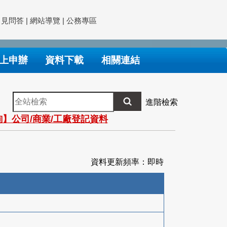
常見問答
|
網站導覽
|
公務專區
上申辦
資料下載
相關連結
全
進階檢索
站
】公司/商業/工廠登記資料
檢
索
資料更新頻率：即時