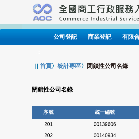
跳
到
主
要
內
公司登記
商業登記
有限
容
:::
||
首頁
〉
統計專區
〉
閉鎖性公司名錄
閉鎖性公司名錄
序號
統一編號
201
00139606
202
00140934